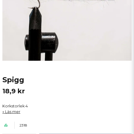
Spigg
18,9 kr
Korkstorlek 4
Läs mer
2318