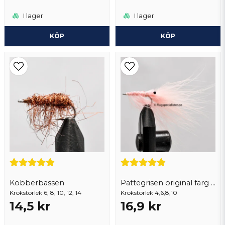
I lager
I lager
KÖP
KÖP
Kobberbassen
Pattegrisen original färg marabou
Krokstorlek 6, 8, 10, 12, 14
Krokstorlek 4,6,8,10
14,5 kr
16,9 kr