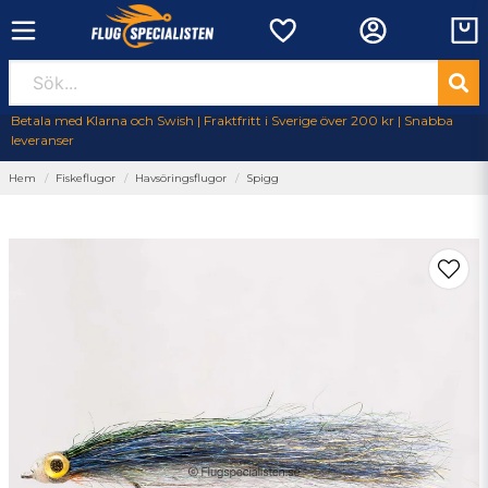
Betala med Klarna och Swish | Fraktfritt i Sverige över 200 kr | Snabba
leveranser
Hem
Fiskeflugor
Havsöringsflugor
Spigg