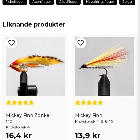
Fiskeflugor
Aborrflugor
Gäddflugor
Havsöringsflugor
Spigg
name
Namn
Liknande produkter
email
Mejladress
Ja, ni får publicera min fråga
Mickey Finn Zonker
Mickey Finn
140
Krokstorlek 4, 6, 8, 10
Krokstorlek 4
16,4 kr
13,9 kr
Skicka fråga