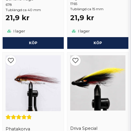
1765
678
Skicka fråga
Tublängd ca 15 mm
Tublängd ca 40 mm
21,9 kr
21,9 kr
I lager
I lager
KÖP
KÖP
Driva Special
Phatakorva