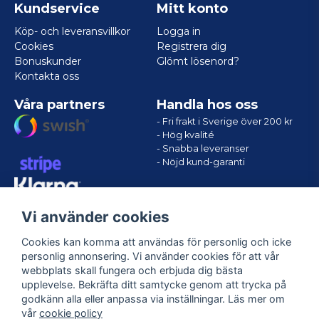
Kundservice
Mitt konto
Köp- och leveransvillkor
Logga in
Cookies
Registrera dig
Bonuskunder
Glömt lösenord?
Kontakta oss
Våra partners
Handla hos oss
- Fri frakt i Sverige över 200 kr
- Hög kvalité
- Snabba leveranser
- Nöjd kund-garanti
Vi använder cookies
Cookies kan komma att användas för personlig och icke
personlig annonsering. Vi använder cookies för att vår
webbplats skall fungera och erbjuda dig bästa
upplevelse. Bekräfta ditt samtycke genom att trycka på
godkänn alla eller anpassa via inställningar. Läs mer om
Följ oss
vår
cookie policy