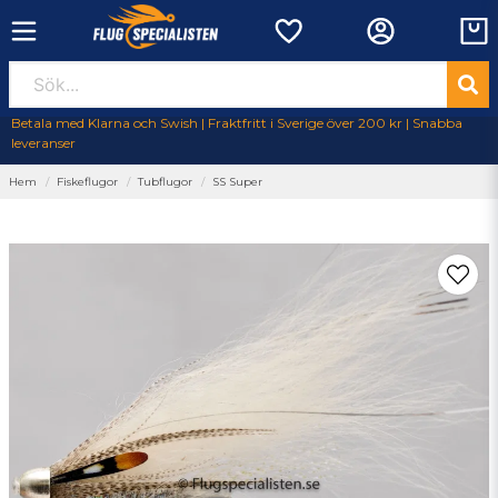
Betala med Klarna och Swish | Fraktfritt i Sverige över 200 kr | Snabba
leveranser
Hem
Fiskeflugor
Tubflugor
SS Super