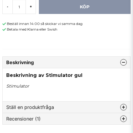
KÖP
-
+
Beställ innan 14:00 så skickar vi samma dag
Betala med Klarna eller Swish
Beskrivning
Beskrivning av Stimulator gul
Stimulator
Ställ en produktfråga
Recensioner (1)
question
Fråga oss något om denna produkten...