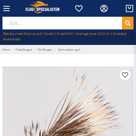
Betala med Klarna och Swish | Fraktfritt i Sverige över 200 kr | Snabba
leveranser
Hem
Fiskeflugor
Torrflugor
Stimulator gul