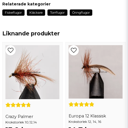
Hans
Relaterade kategorier
för 2 år sedan
Fiskeflugor
Kläckare
Torrflugor
Öringflugor
name
Namn
Liknande produkter
email
Mejladress
Ja, ni får publicera min fråga
Europa 12 Klassisk
Crazy Palmer
Krokstorlek 12, 14, 16
Krokstorlek 10,12,14
Skicka fråga