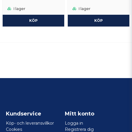
I lager
I lager
KÖP
KÖP
Kundservice
Mitt konto
Köp- och leveransvillkor
Logga in
Cookies
Registrera dig