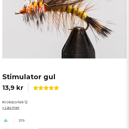
Stimulator gul
13,9 kr
Krokstorlek 12
Läs mer
379