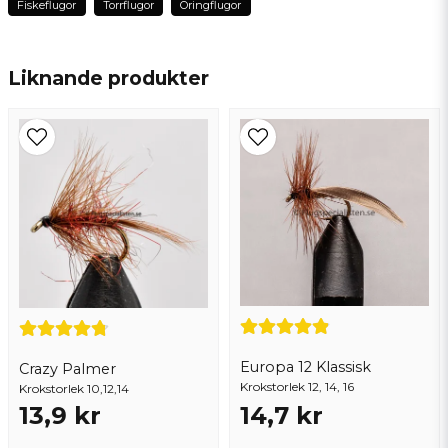
Fiskeflugor
Torrflugor
Öringflugor
name
Namn
Liknande produkter
email
Mejladress
Ja, ni får publicera min fråga
Europa 12 Klassisk
Crazy Palmer
Krokstorlek 12, 14, 16
Krokstorlek 10,12,14
13,9 kr
14,7 kr
Skicka fråga