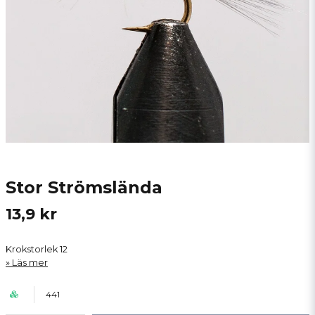
Stor Strömslända
13,9 kr
Krokstorlek 12
Läs mer
441