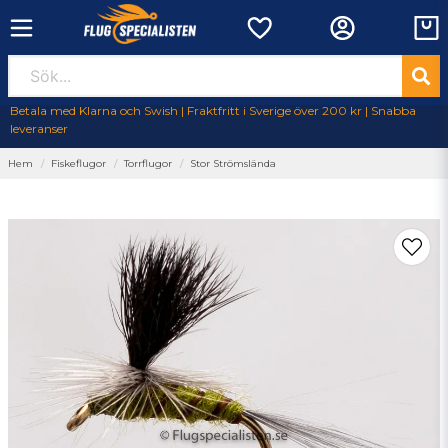
Betala med Klarna och Swish | Fraktfritt i Sverige över 200 kr | Snabba
leveranser
Hem
Fiskeflugor
Torrflugor
Stor Strömslända