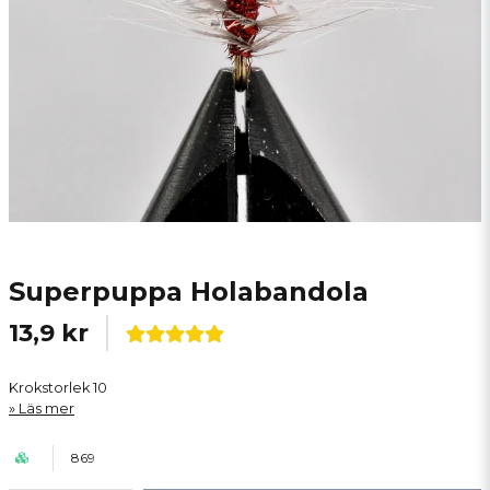
Superpuppa Holabandola
13,9 kr
Krokstorlek 10
Läs mer
869