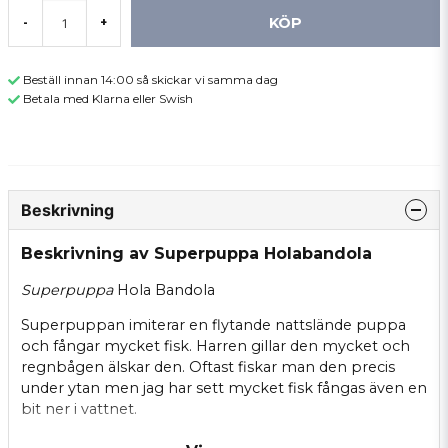
KÖP
-
+
Beställ innan 14:00 så skickar vi samma dag
Betala med Klarna eller Swish
Beskrivning
Beskrivning av Superpuppa Holabandola
Superpuppa
Hola Bandola
Superpuppan imiterar en flytande nattslände puppa
och fångar mycket fisk. Harren gillar den mycket och
regnbågen älskar den. Oftast fiskar man den precis
under ytan men jag har sett mycket fisk fångas även en
bit ner i vattnet.
När asplöven tappar sitt klistriga hölje i maj brukar