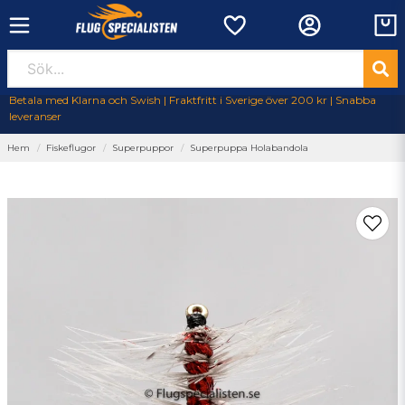
Betala med Klarna och Swish | Fraktfritt i Sverige över 200 kr | Snabba
leveranser
Hem
Fiskeflugor
Superpuppor
Superpuppa Holabandola