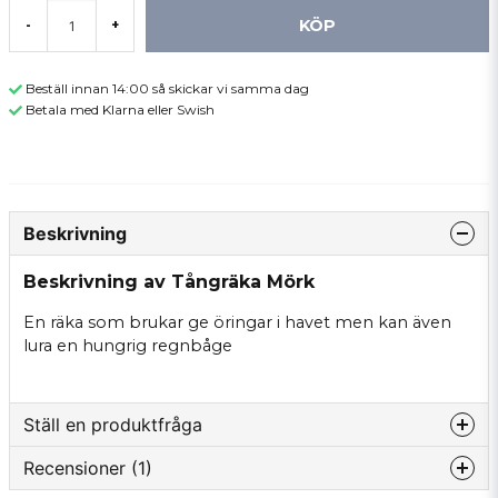
KÖP
-
+
Beställ innan 14:00 så skickar vi samma dag
Betala med Klarna eller Swish
Beskrivning
Beskrivning av Tångräka Mörk
En räka som brukar ge öringar i havet men kan även
lura en hungrig regnbåge
Ställ en produktfråga
Recensioner (1)
question
Fråga oss något om denna produkten...