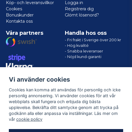
Köp- och leveransvillkor
Logga in
Cookies
Registrera dig
Bonuskunder
Glömt lösenord?
Kontakta oss
Våra partners
Handla hos oss
- Fri frakt i Sverige över 200 kr
- Hög kvalité
- Snabba leveranser
- Nöjd kund-garanti
Vi använder cookies
Cookies kan komma att användas för personlig och icke
personlig annonsering. Vi använder cookies för att vår
webbplats skall fungera och erbjuda dig bästa
upplevelse. Bekräfta ditt samtycke genom att trycka på
godkänn alla eller anpassa via inställningar. Läs mer om
Följ oss
vår
cookie policy
Facebook