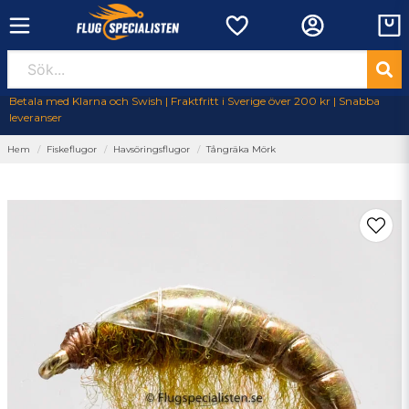
Betala med Klarna och Swish | Fraktfritt i Sverige över 200 kr | Snabba
leveranser
Hem
Fiskeflugor
Havsöringsflugor
Tångräka Mörk