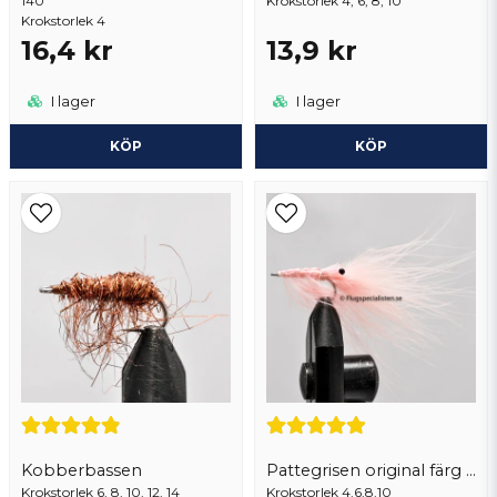
140
Skicka fråga
Krokstorlek 4, 6, 8, 10
Krokstorlek 4
16,4 kr
13,9 kr
I lager
I lager
KÖP
KÖP
Kobberbassen
Pattegrisen original färg marabou
Krokstorlek 6, 8, 10, 12, 14
Krokstorlek 4,6,8,10