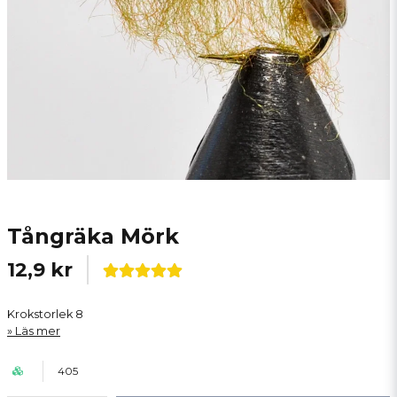
Tångräka Mörk
12,9 kr
Krokstorlek 8
Läs mer
405