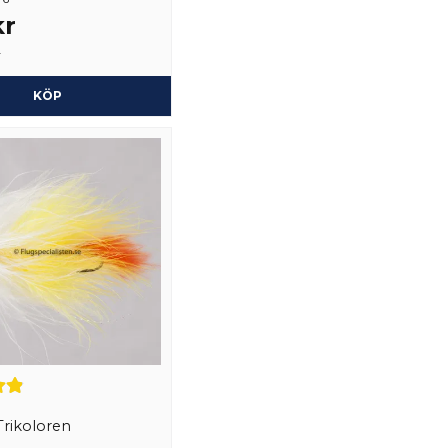
Markku
kr
för 1 år sedan
Ja, ni får publicera 
r
Seppo
för 1 år sedan
KÖP
Anonym
för 2 år sedan
Steve
för 3 år sedan
rikoloren