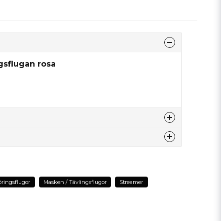
gsflugan rosa
nna produkten...
ringsflugor
Masken / Tävlingsflugor
Streamer
email
Mejladress