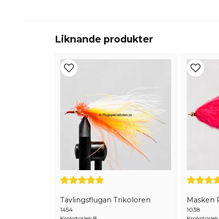
Liknande produkter
Tävlingsflugan Trikoloren
Masken 
1454
1038
Krokstorlek 8
Krokstorlek