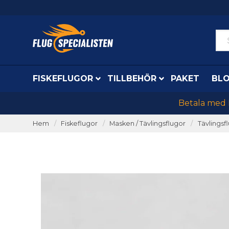
FISKEFLUGOR
TILLBEHÖR
PAKET
BL
Betala med K
Hem
Fiskeflugor
Masken / Tävlingsflugor
Tävlingsf