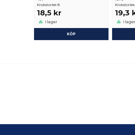
Krokstorlek 8
Krokstorlek
18,5 kr
19,3 
I lager
I lage
KÖP