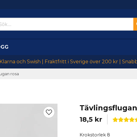
OGG
larna och Swish | Fraktfritt i Sverige över 200 kr | Snab
lugan rosa
Tävlingsflugan
18,5 kr
Krokstorlek 8