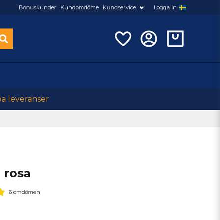
Bonuskunder
Kundomdöme
Kundservice
Logga in
ba leveranser
 rosa
6 omdömen