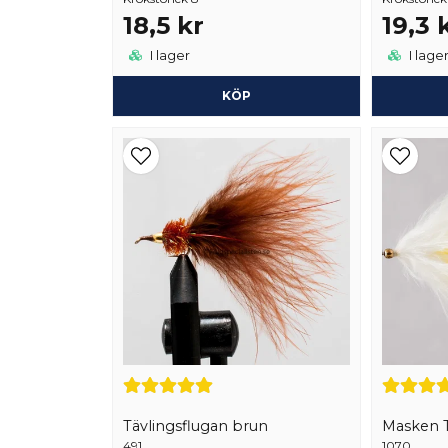
18,5 kr
19,3 
I lager
I lage
KÖP
Tävlingsflugan brun
Masken T
491
1070