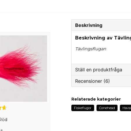
Beskrivning
Beskrivning av Tävlin
Tävlingsflugan
Ställ en produktfråga
Recensioner (6)
question
Fråga oss något om de
Peter
Relaterade kategorier
för 3 månader sedan
Fiskeflugor
Conehead
Havsö
name
Anton
Namn
Röd
för 9 månader sedan
 6