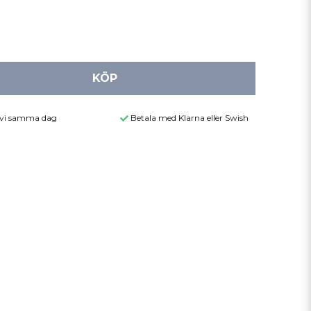
KÖP
r vi samma dag
Betala med Klarna eller Swish