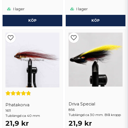
I lager
I lager
KÖP
KÖP
Driva Special
Phatakorva
856
1611
Tublängd ca 30 mm. Blå kropp
Tublängd ca 40 mm
21,9 kr
21,9 kr