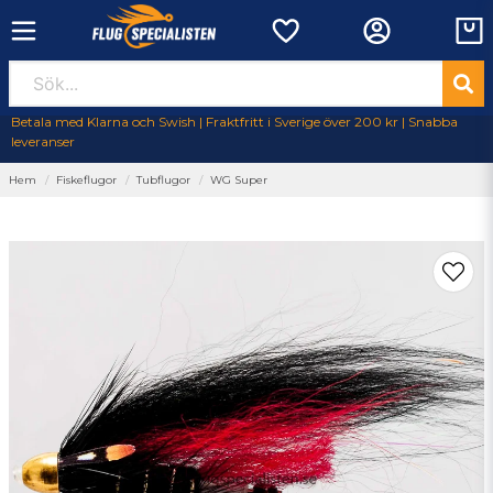
Betala med Klarna och Swish | Fraktfritt i Sverige över 200 kr | Snabba
leveranser
Hem
Fiskeflugor
Tubflugor
WG Super