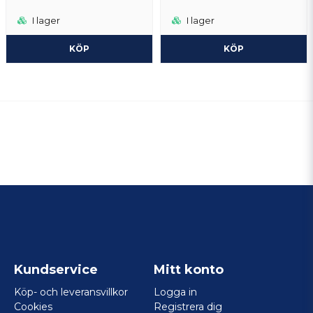
I lager
I lager
KÖP
KÖP
Kundservice
Mitt konto
Köp- och leveransvillkor
Logga in
Cookies
Registrera dig