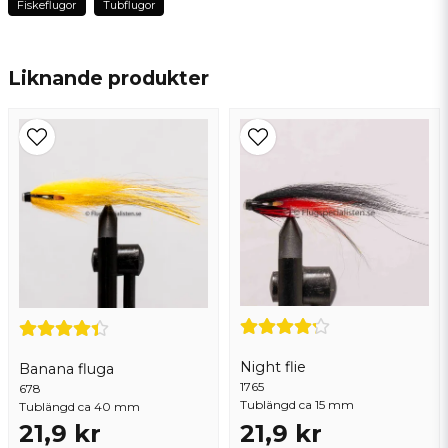
Fiskeflugor
Tubflugor
name
Namn
Liknande produkter
email
Mejladress
Ja, ni får publicera min fråga
Night flie
Banana fluga
1765
678
Tublängd ca 15 mm
Tublängd ca 40 mm
21,9 kr
21,9 kr
Skicka fråga