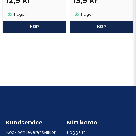
12,9 kr
13,9 kr
I lager
I lager
KÖP
KÖP
Kundservice
Mitt konto
Köp- och leveransvillkor
Logga in