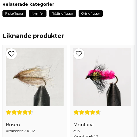
Jörgen
Relaterade kategorier
för 3 år sedan
Fiskeflugor
Nymfer
Rödingflugor
Öringflugor
name
Namn
Liknande produkter
email
Mejladress
Ja, ni får publicera min fråga
Busen
Montana
Krokstorlek 10,12
Skicka fråga
393
Krokstorlek 10