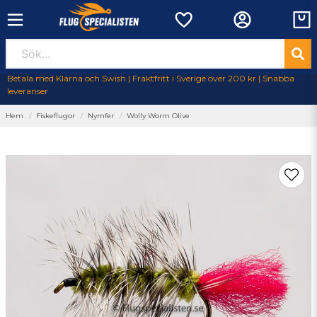
Betala med Klarna och Swish | Fraktfritt i Sverige över 200 kr | Snabba
leveranser
Hem
Fiskeflugor
Nymfer
Wolly Worm Olive