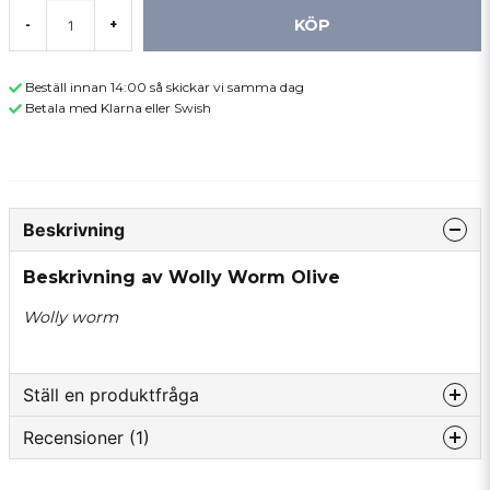
KÖP
-
+
Beställ innan 14:00 så skickar vi samma dag
Betala med Klarna eller Swish
Beskrivning
Beskrivning av Wolly Worm Olive
Wolly worm
Ställ en produktfråga
Recensioner (1)
question
Fråga oss något om denna produkten...