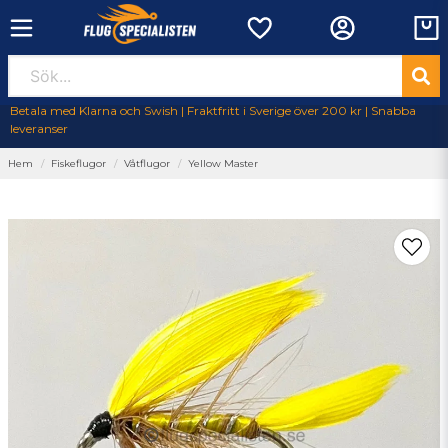
Betala med Klarna och Swish | Fraktfritt i Sverige över 200 kr | Snabba
leveranser
Hem
Fiskeflugor
Våtflugor
Yellow Master