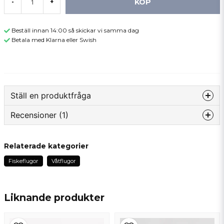
KÖP
-
+
Beställ innan 14:00 så skickar vi samma dag
Betala med Klarna eller Swish
Ställ en produktfråga
Recensioner (1)
question
Fråga oss något om denna produkten...
Örjan
Relaterade kategorier
för 6 månader sedan
Fiskeflugor
Våtflugor
name
Namn
Liknande produkter
email
Mejladress