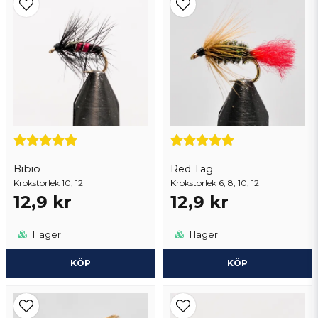
Ja, ni får publicera min fråga
Bibio
Red Tag
Krokstorlek 10, 12
Skicka fråga
Krokstorlek 6, 8, 10, 12
12,9 kr
12,9 kr
I lager
I lager
KÖP
KÖP