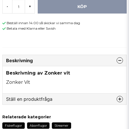
KÖP
-
+
Beställ innan 14:00 så skickar vi samma dag
Betala med Klarna eller Swish
Beskrivning
Beskrivning av Zonker vit
Zonker Vit
Ställ en produktfråga
question
Fråga oss något om denna produkten...
Relaterade kategorier
Fiskeflugor
Aborrflugor
Streamer