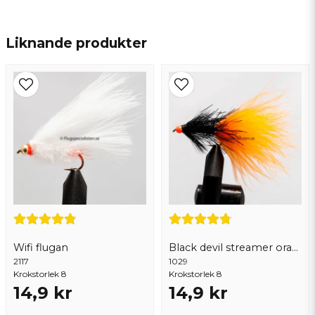
name
Namn
Liknande produkter
email
Mejladress
Ja, ni får publicera min fråga
Wifi flugan
Black devil streamer orange tail
2117
1029
Krokstorlek 8
Krokstorlek 8
14,9 kr
14,9 kr
Skicka fråga