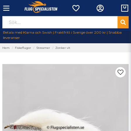
Betala med Klarna och Swish | Fraktfritt i Sverige över 200 kr | Snabba
leveranser
Hem
Fiskeflugor
Streamer
Zonker vit