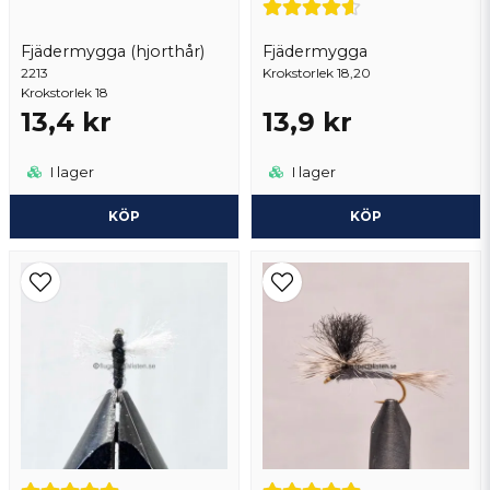
Fjädermygga (hjorthår)
Fjädermygga
2213
Skicka fråga
Krokstorlek 18,20
Krokstorlek 18
13,4 kr
13,9 kr
I lager
I lager
KÖP
KÖP