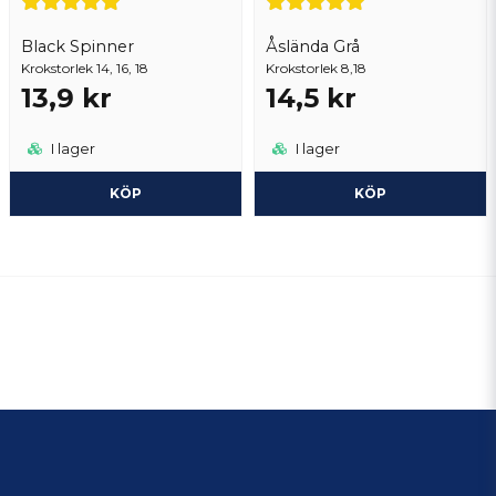
Black Spinner
Åslända Grå
Krokstorlek 14, 16, 18
Krokstorlek 8,18
13,9 kr
14,5 kr
I lager
I lager
KÖP
KÖP