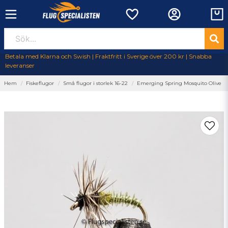
Betala med Klarna och Swish | Fraktfritt i Sverige över 200 kr | Snabba
leveranser
Hem
Fiskeflugor
Små flugor i storlek 16-22
Emerging Spring Mosquito Olive