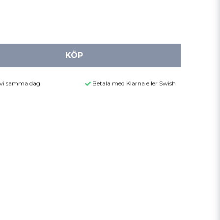
KÖP
r vi samma dag
Betala med Klarna eller Swish