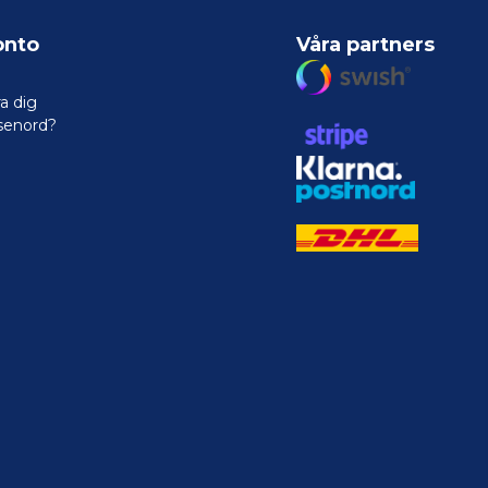
onto
Våra partners
a dig
senord?