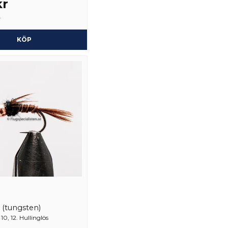
kr
Ja, ni får publicera 
r
KÖP
 (tungsten)
10, 12. Hullinglös