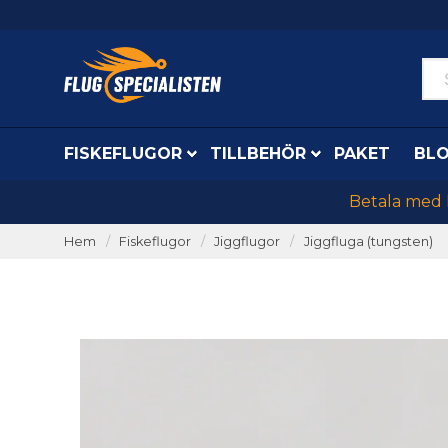
FISKEFLUGOR
TILLBEHÖR
PAKET
BL
Betala med K
Hem
Fiskeflugor
Jiggflugor
Jiggfluga (tungsten)