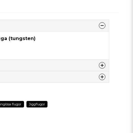
uga (tungsten)
nna produkten...
inglösa flugor
Jiggflugor
email
Mejladress