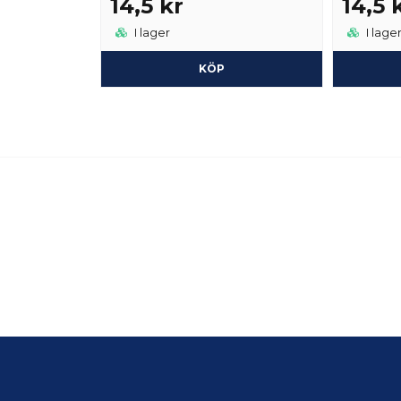
14,5 kr
14,5 
I lager
I lage
KÖP