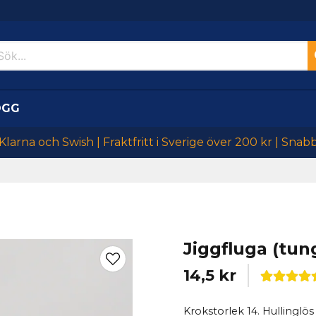
OGG
larna och Swish | Fraktfritt i Sverige över 200 kr | Snab
Jiggfluga (tun
14,5 kr
Krokstorlek 14. Hullinglös