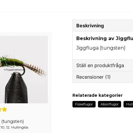
Beskrivning
Beskrivning av Jiggfl
Jiggfluga (tungsten)
Ställ en produktfråga
Recensioner (1)
question
Fråga oss något om de
Anonym
Relaterade kategorier
för 2 år sedan
Fiskeflugor
Aborrflugor
Hull
name
Namn
 (tungsten)
10, 12. Hullinglös