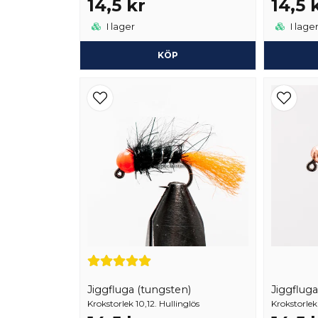
14,5 kr
14,5 
I lager
I lage
KÖP
Jiggfluga (tungsten)
Jiggfluga
Krokstorlek 10,12. Hullinglös
Krokstorlek 