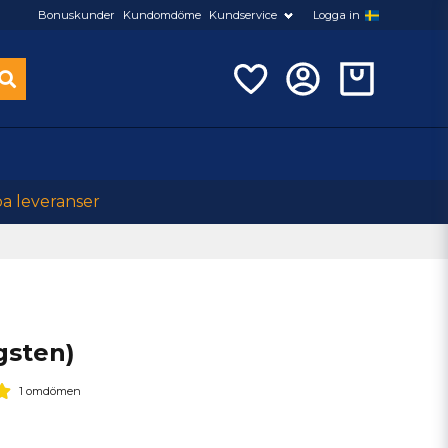
Bonuskunder
Kundomdöme
Kundservice
Logga in
ba leveranser
gsten)
1 omdömen