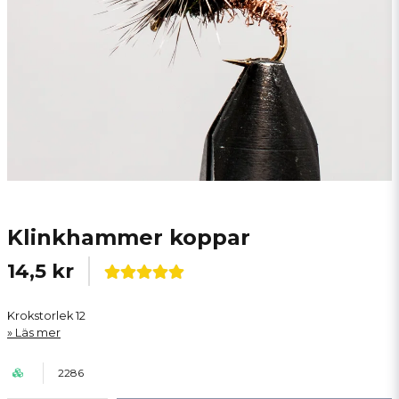
Klinkhammer koppar
14,5 kr
Krokstorlek 12
Läs mer
2286