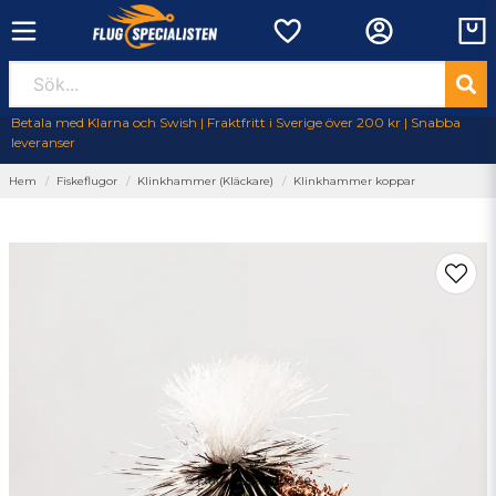
Betala med Klarna och Swish | Fraktfritt i Sverige över 200 kr | Snabba
leveranser
Hem
Fiskeflugor
Klinkhammer (Kläckare)
Klinkhammer koppar