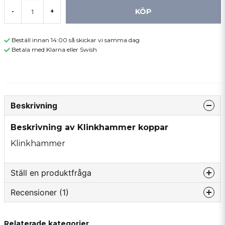
KÖP
-
+
Beställ innan 14:00 så skickar vi samma dag
Betala med Klarna eller Swish
Beskrivning
Beskrivning av Klinkhammer koppar
Klinkhammer
Ställ en produktfråga
Recensioner (1)
question
Fråga oss något om denna produkten...
Fame-Tango
Relaterade kategorier